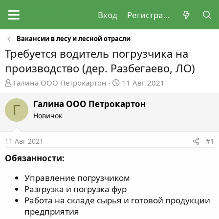
Вход
Регистрация
Вакансии в лесу и лесной отрасли
Требуется водитель погрузчика на
производство (дер. Разбегаево, ЛО)
А
Д
Галина ООО Петрокартон
11 Авг 2021
в
а
т
т
Галина ООО Петрокартон
Г
о
а
Новичок
р
н
т
а
11 Авг 2021
#1
е
ч
м
а
Обязанности:
ы
л
а
Управление погрузчиком
Разгрузка и погрузка фур
Работа на складе сырья и готовой продукции
предприятия