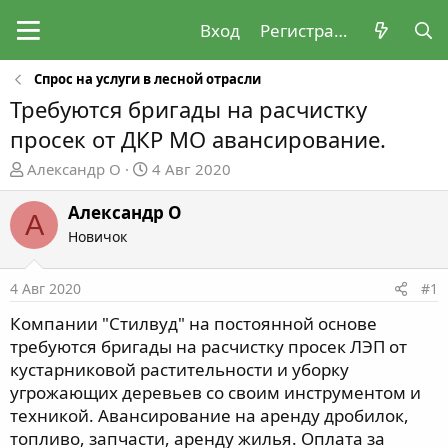
Вход
Регистрация
Спрос на услуги в лесной отрасли
Требуются бригады на расчистку
просек от ДКР МО авансирование.
А
Д
Александр О
4 Авг 2020
в
а
т
т
Александр О
А
о
а
Новичок
р
н
т
а
4 Авг 2020
#1
е
ч
м
а
Компании "Стилвуд" на постоянной основе
ы
л
требуются бригады на расчистку просек ЛЭП от
а
кустарниковой растительности и уборку
угрожающих деревьев со своим инструментом и
техникой. Авансирование на аренду дробилок,
топливо, запчасти, аренду жилья. Оплата за