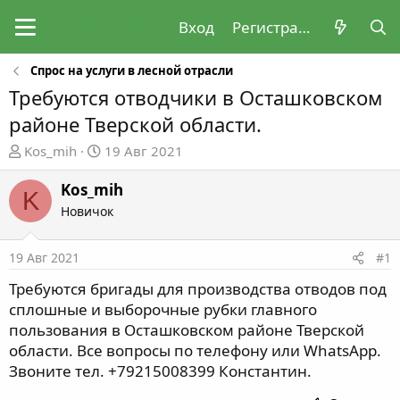
Вход
Регистрация
Спрос на услуги в лесной отрасли
Требуются отводчики в Осташковском
районе Тверской области.
А
Д
Kos_mih
19 Авг 2021
в
а
т
т
Kos_mih
K
о
а
Новичок
р
н
т
а
19 Авг 2021
#1
е
ч
м
а
Требуются бригады для производства отводов под
ы
л
сплошные и выборочные рубки главного
а
пользования в Осташковском районе Тверской
области. Все вопросы по телефону или WhatsApp.
Звоните тел. +79215008399 Константин.