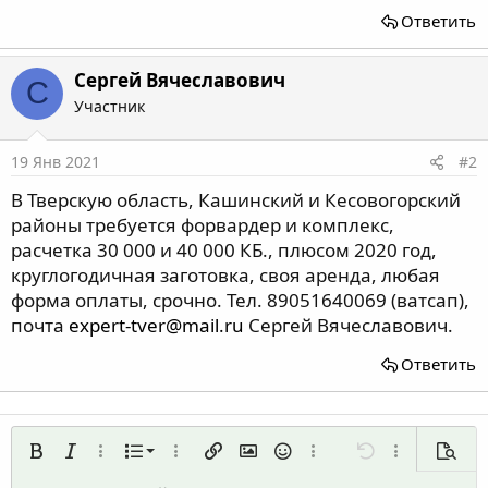
Ответить
Сергей Вячеславович
С
Участник
19 Янв 2021
#2
В Тверскую область, Кашинский и Кесовогорский
районы требуется форвардер и комплекс,
расчетка 30 000 и 40 000 КБ., плюсом 2020 год,
круглогодичная заготовка, своя аренда, любая
форма оплаты, срочно. Тел. 89051640069 (ватсап),
почта
expert-tver@mail.ru
Сергей Вячеславович.
Ответить
Нумерованный список
Жирный
Курсив
Дополнительно...
Список
Дополнительно...
Вставить ссылку
Вставить изображение
Смайлы
Дополнительно...
Отменить
Дополнительн
Предп