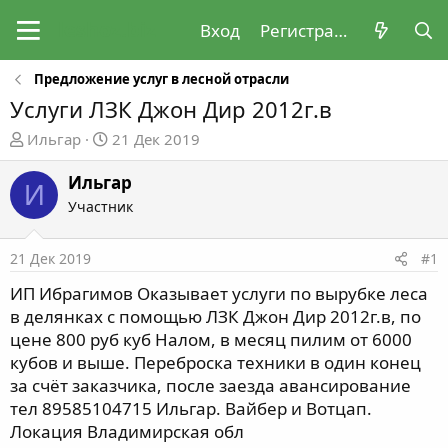
Вход
Регистрация
Предложение услуг в лесной отрасли
Услуги ЛЗК Джон Дир 2012г.в
А
Д
Ильгар
21 Дек 2019
в
а
т
т
Ильгар
И
о
а
Участник
р
н
т
а
21 Дек 2019
#1
е
ч
м
а
ИП Ибрагимов Оказывает услуги по вырубке леса
ы
л
в делянках с помощью ЛЗК Джон Дир 2012г.в, по
а
цене 800 руб куб Налом, в месяц пилим от 6000
кубов и выше. Переброска техники в один конец
за счёт заказчика, после заезда авансирование
тел 89585104715 Ильгар. Вайбер и Вотцап.
Локация Владимирская обл