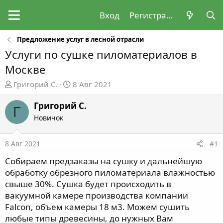
Вход
Регистрация
Предложение услуг в лесной отрасли
Услуги по сушке пиломатериалов в
Москве
А
Д
Григорий С.
8 Авг 2021
в
а
т
т
Григорий С.
Г
о
а
Новичок
р
н
т
а
8 Авг 2021
#1
е
ч
м
а
Собираем предзаказы на сушку и дальнейшую
ы
л
обработку обрезного пиломатериала влажностью
а
свыше 30%. Сушка будет происходить в
вакуумной камере производства компании
Falcon, объем камеры 18 м3. Можем сушить
любые типы древесины, до нужных Вам