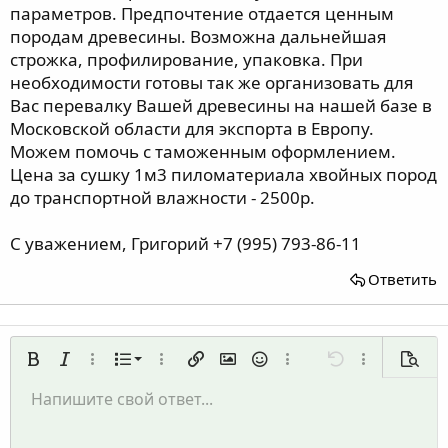
параметров. Предпочтение отдается ценным
породам древесины. Возможна дальнейшая
строжка, профилирование, упаковка. При
необходимости готовы так же организовать для
Вас перевалку Вашей древесины на нашей базе в
Московской области для экспорта в Европу.
Можем помочь с таможенным оформлением.
Цена за сушку 1м3 пиломатериала хвойных пород
до транспортной влажности - 2500р.
С уважением, Григорий +7 (995) 793-86-11
Ответить
Нумерованный список
Жирный
Курсив
Дополнительно...
Список
Дополнительно...
Вставить ссылку
Вставить изображение
Смайлы
Дополнительно...
Отменить
Дополнительн
Предп
Маркированный список
Напишите свой ответ...
По левому краю
9
Обычный
Сохранить черновик
Arial
Размер шрифта
Выравнивание
Цитата
Повторить
Медиа
Переключить режим работы редактора
Цвет текста
Формат параграфа
Вставить таблицу
Удалить форматирование
Шрифт
Вставить горизонтальную линию
Черновики
Зачёркнутый
Спойлер
Подчёркнутый
Код
Однострочный код
Однострочный спойлер
Увеличить отступ
10
Удалить черновик
По центру
Заголовок 1
Book Antiqua