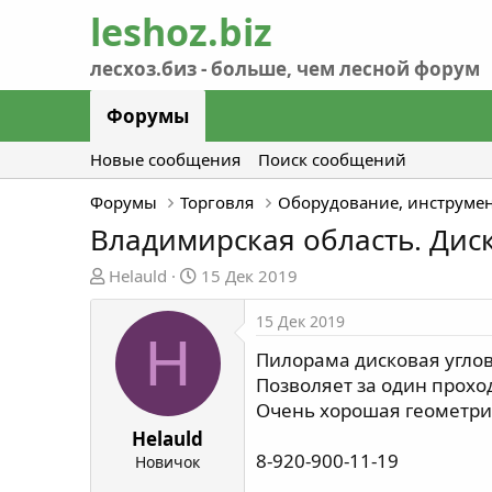
Форумы
Новые сообщения
Поиск сообщений
Форумы
Торговля
Оборудование, инструме
Владимирская область. Дис
А
Д
Helauld
15 Дек 2019
в
а
т
т
15 Дек 2019
H
о
а
Пилорама дисковая углов
р
н
Позволяет за один проход
т
а
Очень хорошая геометрия
е
ч
м
а
Helauld
ы
л
8-920-900-11-19
Новичок
а