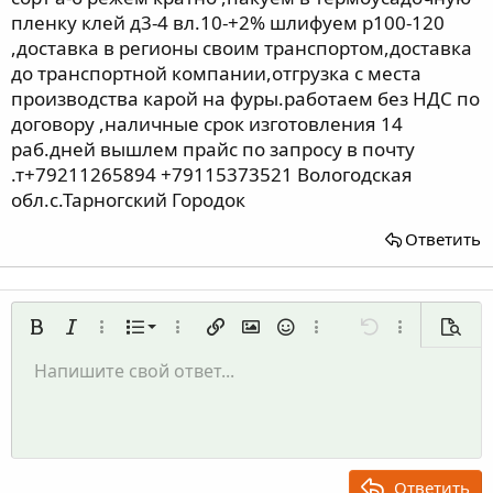
пленку клей д3-4 вл.10-+2% шлифуем р100-120
,доставка в регионы своим транспортом,доставка
до транспортной компании,отгрузка с места
производства карой на фуры.работаем без НДС по
договору ,наличные срок изготовления 14
раб.дней вышлем прайс по запросу в почту
.т+79211265894 +79115373521 Вологодская
обл.с.Тарногский Городок
Ответить
Нумерованный список
Жирный
Курсив
Дополнительно...
Список
Дополнительно...
Вставить ссылку
Вставить изображение
Смайлы
Дополнительно...
Отменить
Дополнительн
Предп
Маркированный список
Напишите свой ответ...
По левому краю
9
Обычный
Сохранить черновик
Arial
Размер шрифта
Выравнивание
Цитата
Повторить
Медиа
Переключить режим работы редактора
Цвет текста
Формат параграфа
Вставить таблицу
Удалить форматирование
Шрифт
Вставить горизонтальную линию
Черновики
Зачёркнутый
Спойлер
Подчёркнутый
Код
Однострочный код
Однострочный спойлер
Увеличить отступ
10
Удалить черновик
По центру
Заголовок 1
Book Antiqua
Уменьшить отступ
12
Courier New
По правому краю
Заголовок 2
15
Georgia
Выравнивание текста
Ответить