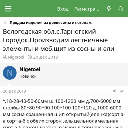
Вход
Регистрация
Продам изделия из древесины и погонаж
Вологодская обл.с.Тарногский
Городок.Производим лестничные
элементы и меб.щит из сосны и ели
А
Д
Nigetoei
20 Дек 2019
в
а
т
т
Nigetoei
N
о
а
Новичок
р
н
т
а
20 Дек 2019
#1
е
ч
м
а
т.18-28-40-50-60мм ш.100-1200 мм д.700-6000 мм
ы
л
столбы 80*80 90*90 100*100 120*120 д.1000-6000
а
мм сосна сращенная шип открытый(елечка)сорт а-
а сорт а-б с обеих сторон ,ель цельноламельная
сорт а-б режем кратно ,пакуем в термоусадочную