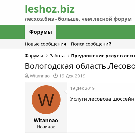
Форумы
Новые сообщения
Поиск сообщений
Форумы
Работа
Вологодская область.Лесово
А
Д
Witannao
19 Дек 2019
в
а
т
т
19 Дек 2019
W
о
а
Услуги лесовоза шоссейн
р
н
т
а
е
ч
м
а
Witannao
ы
л
Новичок
а