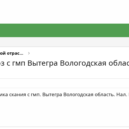
Предложение услуг в лесной отрасли
з с гмп Вытегра Вологодская обла
ика скания с гмп. Вытегра Вологодская область. Нал