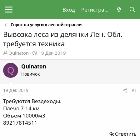
Вход
Регистрация
Спрос на услуги в лесной отрасли
Вывозка леса из делянки Лен. Обл.
требуется техника
А
Д
Quinaton
19 Дек 2019
в
а
т
т
Quinaton
Q
о
а
Новичок
р
н
т
а
19 Дек 2019
#1
е
ч
м
а
Требуются Вездеходы.
ы
л
Плечо 7-14 км.
а
Объём 10000м3
89217814511
Ответить