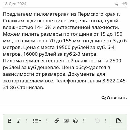
18 Дек 2024
#3
Предлагаем пиломатериал из Пермского края г.
Соликамск дисковое пиление, ель-сосна, сухой,
влажностью 14-16% и естественной влажности.
Можем пилить размеры по толщине от 15 до 150
мм., по ширине от 70 до 155 мм, по длине от 3 до 6
метров. Цена с места 19500 рублей за куб. 6-4
метров, 16000 рублей за куб 2-3 метра.
Пиломатериал естественной влажности на 2500
рублей за куб дешевле. Цена обсуждается в
зависимости от размеров. Документы для
экспорта делаем все. Телефон для связи 8-922-245-
31-86 Станислав.
Ответить
Нумерованный список
Жирный
Курсив
Дополнительно...
Список
Дополнительно...
Вставить ссылку
Вставить изображение
Смайлы
Дополнительно...
Отменить
Дополнительн
Предп