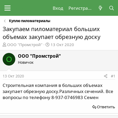
Вход
Регистрация
Куплю пиломатериалы
Закупаем пиломатериал больших
объемах закупает обрезную доску
А
Д
ООО "Промстрой"
13 Окт 2020
в
а
т
т
ООО "Промстрой"
О
о
а
Новичок
р
н
т
а
13 Окт 2020
#1
е
ч
м
а
Строительная компания в больших объемах
ы
л
закупает обрезную доску.Различных сечений. Все
а
вопросы по телефону 8-937-0746983 Семен
Ответить