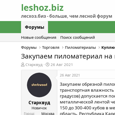
Форумы
Новые сообщения
Поиск сообщений
Форумы
Торговля
Пиломатериалы
Куплю
Закупаем пиломатериал на 
А
Д
Старквуд
26 Авг 2021
в
а
т
т
26 Авг 2021
о
а
Закупаем обрезной пилома
р
н
транспортная влажность 
т
а
градусов) допускается п
е
ч
металлической лентой че
м
а
Старквуд
ы
л
150 до 300-400 кубов в м
Новичок
а
область, Республика Кар
Город
Москва