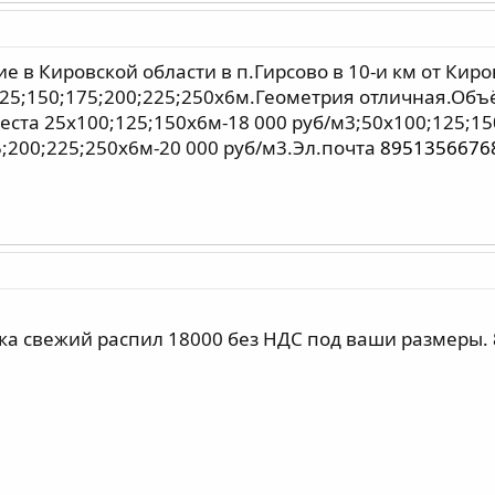
е в Кировской области в п.Гирсово в 10-и км от Кир
25;150;175;200;225;250х6м.Геометрия отличная.Объём
еста 25х100;125;150х6м-18 000 руб/м3;50х100;125;15
5;200;225;250х6м-20 000 руб/м3.Эл.почта
8951356676
ка свежий распил 18000 без НДС под ваши размеры.