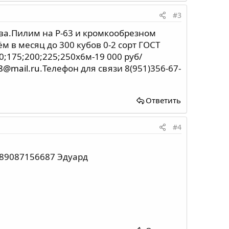
#3
ова.Пилим на Р-63 и кромкообрезном
 в месяц до 300 кубов 0-2 сорт ГОСТ
0;175;200;225;250х6м-19 000 руб/
8@mail.ru
.Телефон для связи 8(951)356-67-
Ответить
#4
 89087156687 Эдуард