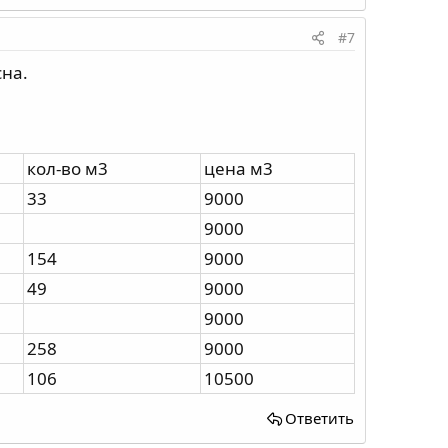
#7
на.
кол-во м3
цена м3
33
9000
9000
154
9000
49
9000
9000
258
9000
106
10500
Ответить