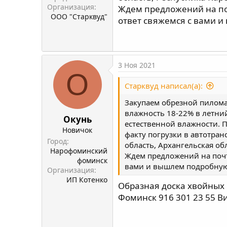
Организация
Ждем предложений на поч
ООО "Старквуд"
ответ свяжемся с вами 
3 Ноя 2021
О
Старквуд написал(а):
Закупаем обрезной пиломат
влажность 18-22% в летний
Окунь
естественной влажности. 
Новичок
факту погрузки в автотран
Город
область, Архангельская об
Нарофоминский
Ждем предложений на почту
фоминск
вами и вышлем подробну
Организация
ИП Котенко
Образная доска хвойных 
Фоминск 916 301 23 55 В