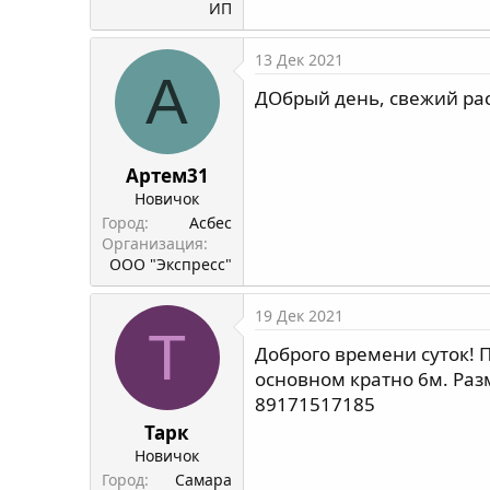
ИП
13 Дек 2021
А
ДОбрый день, свежий расп
Артем31
Новичок
Город
Асбес
Организация
ООО "Экспресс"
19 Дек 2021
Т
Доброго времени суток! 
основном кратно 6м. Раз
89171517185
Тарк
Новичок
Город
Самара