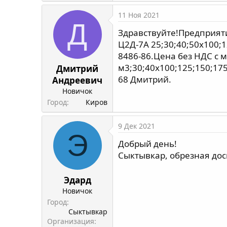
11 Ноя 2021
Д
Здравствуйте!Предприяти
Ц2Д-7А 25;30;40;50х100;1
8486-86.Цена без НДС с м
м3;30;40х100;125;150;17
Дмитрий
68 Дмитрий.
Андреевич
Новичок
Город
Киров
9 Дек 2021
Э
Добрый день!
Сыктывкар, обрезная дос
Эдард
Новичок
Город
Сыктывкар
Организация