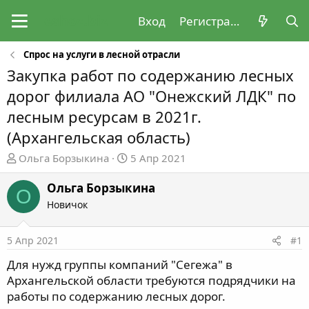
Вход
Регистрация
Спрос на услуги в лесной отрасли
Закупка работ по содержанию лесных
дорог филиала АО "Онежский ЛДК" по
лесным ресурсам в 2021г.
(Архангельская область)
А
Д
Ольга Борзыкина
5 Апр 2021
в
а
т
т
Ольга Борзыкина
О
о
а
Новичок
р
н
т
а
5 Апр 2021
#1
е
ч
м
а
Для нужд группы компаний "Сегежа" в
ы
л
Архангельской области требуются подрядчики на
а
работы по содержанию лесных дорог.